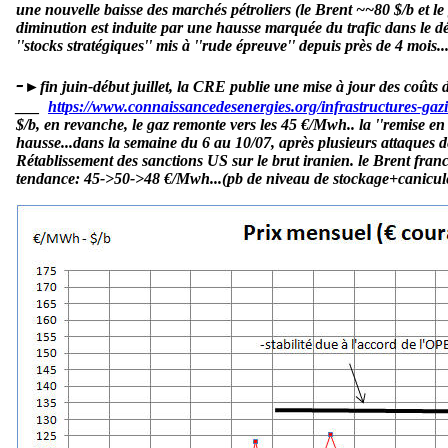
une nouvelle baisse des marchés pétroliers (le Brent ~~80 $/b et le
diminution est induite par une hausse marquée du trafic dans le dét
''stocks stratégiques'' mis à ''rude épreuve'' depuis près de 4 mois..
-
►fin juin-début juillet, la CRE publie une mise à jour des coûts d
___
https://www.connaissancedesenergies.org/infrastructures-ga
$/b, en revanche, le gaz remonte vers les 45 €/Mwh.. la ''remise en
hausse...dans la semaine du 6 au 10/07, après plusieurs attaques de
Rétablissement des sanctions US sur le brut iranien.
le Brent fran
tendance: 45->50->48 €/Mwh...(pb de niveau de stockage+canicule