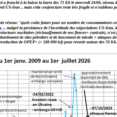
 franchi à la baisse la barre des 75 $/b le mercredi 24/06, niveau d'a
US-Iran .. mais cette conjoncture reste très fragile et n'oublions pas
rif de réseau: ''quels coûts futurs pour un nombre de consommateurs en
e
... malgré la persistance de l'incertitude des négociations US-Iran, l
 réacteurs nucléaires (réchauffement de nos fleuves+ canicule), n'est 
bardement de sites pétroliers et de lancement de missile + attaques des
e production de OPEP+ (+ 188 000 b/j) pour revenir autour des 76 $/b.