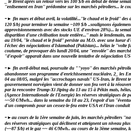
_ le Brent après un retour vers les 100 $/b en début de 4ème semain
''enlisement en Iran'' prédomine sur les marchés pétroliers... le c
-
►
fin mars et début avril, la volatilité...''le chaud et le froid'' 
120 $/b) pour terminer la semaine ~109 $/b ..soulignons également
approvisionnements avec des stocks UE d'environ 28%)... la semaine
disparition d'une civilisation toute entière...'' mais le lendemain
au 19/04, ''le chaud et le froid'' persiste au M.O. avec une lueur d
l'échec des négociations d'Islamabad (Pakistan)... hélas le ''volte fa
coutume, de provoquer dès lundi 20/04, une ''envolée'' des marchés
''d'espoir'' apparait dans une nouvelle tentative de négociation U
-
►
fin avril-début mai, poursuite du ""yoyo'' des marchés pétrolie
abandonner son programme d'enrichissement nucléaire, 2_ les Emir
04 au 08/05, malgré les ''accrochages navals'' US-Iran, le Brent 
gouvernement norvégien vient de donner son feu vert à la réouvertu
par la rencontre Trump-Xi Jiping du 13 au 15 à Pékin mais, hélas, s
(Agence Internationale de l'Energie) les réserves stratégiques de pé
~~50 €/Mwh... dans la semaine du 18 au 23, l'espoir d'un ''éventue
d'un compromis pour un cessez-le-feu entre USA et l'Iran conduit le
-
►au cours de la 1ère semaine de juin, les marchés pétroliers ''nav
des réserves stratégiques qui déclinent et atteignent un niveau pl
(~~87 $/b) et le gaz ~~ 46 €/Mwh.. au cours de la 3ème semaine, l