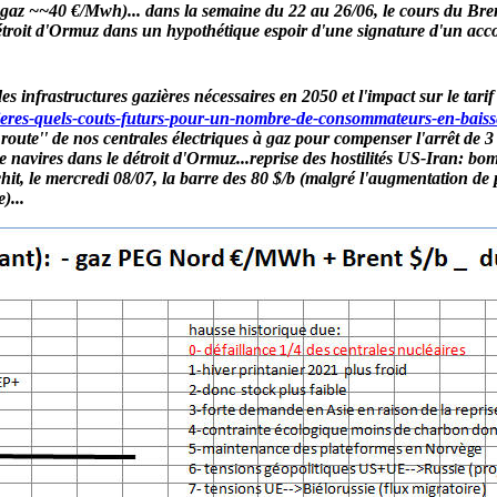
 gaz ~~40 €/Mwh)... dans la semaine du 22 au 26/06, le cours du Brent a
roit d'Ormuz dans un hypothétique espoir d'une signature d'un accord 
.
es infrastructures gazières nécessaires en 2050 et l'impact sur le ta
zieres-quels-couts-futurs-pour-un-nombre-de-consommateurs-en-baiss
 route'' de nos centrales électriques à gaz pour compenser l'arrêt de 3
 navires dans le détroit d'Ormuz...
reprise des hostilités US-Iran: bom
chit, le mercredi 08/07, la barre des 80 $/b (malgré l'augmentation d
)...