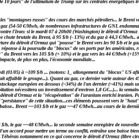
e 10 jours'' de l'ultimatum de Trump sur les centrales énergétiques ir
uent les ''montagnes russes'' des cours des marchés pétroliers... le Bren
r le gaz (54-50 €/Mwh, de nombreuses infrastructures de GNL endommag
 l'Iran: si le mardi 07 à 20h00 (Washington) le détroit d'Ormuz n'est
 une chute brutale du Brent, à 95 $/b (- 13%) et du gaz à 44,3 €/Mwh..
erture du détroit d'Ormuz qui ''pousse'' le Brent vers les 90 $/b et le
n réponse à la poursuite du ''blocus'' de ses ports par les américains, r
'' du Brent vers les 105 $/b (+ 10%) et le gaz vers les 44 €/Mwh (+15
impacte, de plus en plus, l'économie mondiale...
di (01/05) à ~109 $/b ... (notons: 1_ allongement du ''blocus'' US afi
affaiblir le groupe...). Quant au gaz, ce dernier varie autour des 
 stockage européen en dessous (~34%) de l'an dernier (~41%) mais un 
tation nécessitera un investissement d'environ 1,8 G€...)... la semai
étroit d'Ormuz et la ''récupération'' de l'uranium enrichi iranien. Pa
ersistance'' de cette situation...ces éléments poussent vers le ''haut'
baisse.. Brent ~~103 $/b et le gaz ~~47 €/Mwh...au cours de la derniè
93 $/b, le gaz ~~48 €/Mwh... la seconde semaine enregistre de
nouvelles
d'un accord pour mettre un terme au conflit, entraîne une baisse bien
 Téhéran notamment en ce qui concerne le détroit d'Ormuz (libre circ