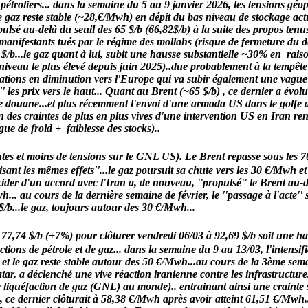
 pétroliers... dans la semaine du 5 au 9 janvier 2026, les tensions gé
is le gaz reste stable (~28,€/Mwh) en dépit du bas niveau de stockage a
ulsé au-delà du seuil des 65 $/b (66,82$/b) à la suite des propos te
manifestants tués par le régime des mollahs (risque de fermeture du d
/b...le gaz quant à lui, subit une hausse substantielle ~30% en rais
iveau le plus élevé depuis juin 2025)..due probablement à la tempête 
tions en diminution vers l'Europe qui va subir également une vague d
' les prix vers le haut... Quant au Brent (~65 $/b) , ce dernier a év
 de douane...et plus récemment l'envoi d'une armada US dans le golfe 
on des craintes de plus en plus vives d'une intervention US en Iran re
e de froid + faiblesse des stocks)..
s et moins de tensions sur le GNL US). Le Brent repasse sous les 70 
ant les mêmes effets''...le gaz poursuit sa chute vers les 30 €/Mwh et
écider d'un accord avec l'Iran a, de nouveau, ''propulsé'' le Brent au-
... au cours de la dernière semaine de février, le ''passage à l'acte'' 
 $/b...le gaz, toujours autour des 30 €/Mwh...
 à 77,74 $/b (+7%) pour clôturer vendredi 06/03 à 92,69 $/b soit une h
ons de pétrole et de gaz... dans la semaine du 9 au 13/03, l'intensifi
 et le gaz reste stable autour des 50 €/Mwh...au cours de la 3ème se
tar, a déclenché une vive réaction iranienne contre les infrastructures
e liquéfaction de gaz (GNL) au monde).. entrainant ainsi une crainte
z, ce dernier clôturait à 58,38 €/Mwh après avoir atteint 61,51 €/Mwh.