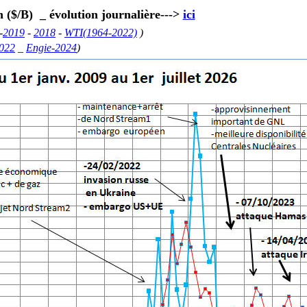
 ($/B) _ évolution journalière--->
ici
-
2019
-
2018
-
WTI(1964-2022)
)
022
_
Engie-2024
)