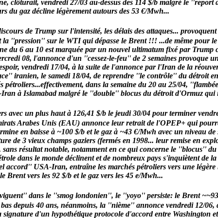
e, clôturait, vendredi 27/03 au-dessus des 114 $/b malgré le ''report d
ours du gaz décline légèrement autours des 53 €/Mwh...
des discours de Trump sur l'intensité, les délais des attaques... provoq
 la ''pression'' sur le WTI qui dépasse le Brent !!! ...de même pou
 du 6 au 10 est marquée par un nouvel ultimatum fixé par Trump contre
, mercredi 08, l'annonce d'un ''cessez-le-feu'' de 2 semaines provoque
'espoir, vendredi 17/04, à la suite de l'annonce par l'Iran de la réouv
ce'' iranien, le samedi 18/04, de reprendre ''le contrôle'' du détroit e
 pétroliers...effectivement, dans la semaine du 20 au 25/04, ''flambée
S-Iran à Islamabad malgré le ''double'' blocus du détroit d'Ormuz qui 
rs avec un plus haut à 126,41 $/b le jeudi 30/04 pour terminer vendre
ats Arabes Unis (EAU) annonce leur retrait de l'OPEP+ qui pourrait 
termine en baisse à ~100 $/b et le gaz à ~43 €/Mwh avec un niveau de
re de 3 vieux champs gaziers (fermés en 1998... leur remise en exploi
ans résultat notable, notamment en ce qui concerne le ''blocus'' du d
trole dans le monde déclinent et de nombreux pays s'inquiètent de la ''p
l accord'' USA-Iran, entraîne les marchés pétroliers vers une légère 
 Brent vers les 92 $/b et le gaz vers les 45 e/Mwh...
iguent'' dans le ''smog londonien'', le ''yoyo'' persiste: le Brent ~~
us bas depuis 40 ans, néanmoins, la ''nième'' annonce vendredi 12/06, 
a signature d'un hypothétique protocole d'accord entre Washington et