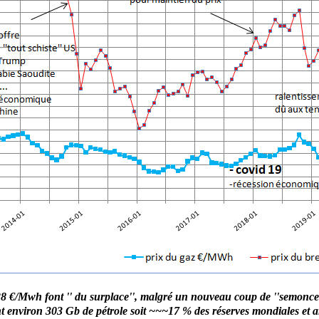
28 €/Mwh font '' du surplace'', malgré un nouveau coup de ''semonce'
nt environ 303 Gb de pétrole soit ~~~17 % des réserves mondiales et 