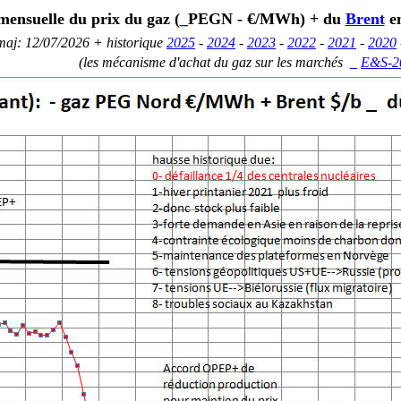
mensuelle
du prix du gaz (
_
PEGN - €/MWh) + du
Brent
en
aj: 12/07/2026 + historique
2025
-
2024
-
2023
-
2022
-
2021
-
2020
(les mécanisme d'achat du gaz sur les marchés
_
E&S-2