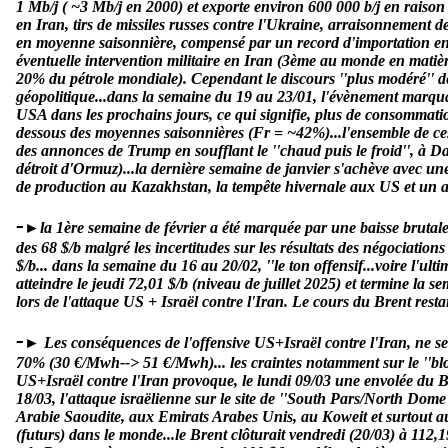
1 Mb/j ( ~3 Mb/j en 2000) et exporte environ 600 000 b/j en raison 
en Iran, tirs de missiles russes contre l'Ukraine, arraisonnement de
en moyenne saisonnière, compensé par un record d'importation en
éventuelle intervention militaire en Iran (3ème au monde en matièr
20% du pétrole mondiale). Cependant le discours ''plus modéré'' d
géopolitique...dans la semaine du 19 au 23/01, l'évènement marquan
USA dans les prochains jours, ce qui signifie, plus de consommati
dessous des moyennes saisonnières (Fr = ~42%)...l'ensemble de ces 
des annonces de Trump en soufflant le ''chaud puis le froid'', à D
détroit d'Ormuz)...la dernière semaine de janvier s'achève avec une
de production au Kazakhstan, la tempête hivernale aux US et un aff
-
►la 1ère semaine de février a été marquée par une baisse brutale
des 68 $/b malgré les incertitudes sur les résultats des négociation
$/b... dans la semaine du 16 au 20/02, ''le ton offensif...voire l'u
atteindre le jeudi 72,01 $/b (niveau de juillet 2025) et termine la s
lors de l'attaque US + Israël contre l'Iran. Le cours du Brent restai
-
► Les conséquences de l'offensive US+Israël contre l'Iran, ne se s
70% (30 €/Mwh--> 51 €/Mwh)... les craintes notamment sur le ''blocu
US+Israël contre l'Iran provoque, le lundi 09/03 une envolée du B
18/03, l'attaque israëlienne sur le site de ''South Pars/North Dome'
Arabie Saoudite, aux Emirats Arabes Unis, au Koweit et surtout au
(futurs) dans le monde...le Brent clôturait vendredi (20/03) à 112,1