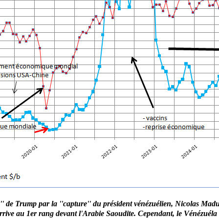
' de Trump par la ''capture''
du président vénézuélien, Nicolas Madu
arrive au 1er rang devant l'Arabie Saoudite. Cependant, le Vénézuéla