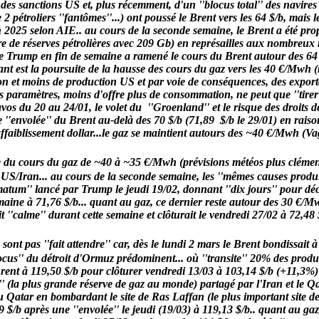
des sanctions US et, plus récemment, d'un ''blocus total'' des navires
 2 pétroliers ''fantômes''...) ont poussé le Brent vers les 64 $/b, ma
 2025 selon AIE..
au cours de la seconde semaine, le Brent a été prop
e de réserves pétrolières avec 209 Gb) en représailles aux nombreux 
e Trump en fin de semaine a ramené le cours du Brent autour des 64 $
t est la poursuite de la hausse des cours du gaz vers les 40 €/Mwh (n
on et moins de production US et par voie de conséquences, des exporta
paramètres, moins d'offre plus de consommation, ne peut que ''tirer'
avos du 20 au 24/01, le volet du ''Groenland'' et le risque des droits
 ''envolée'' du Brent au-delà des 70 $/b (71,89 $/b le 29/01) en rais
aiblissement dollar...le gaz se maintient autours des ~40 €/Mwh (Vagu
 du cours du gaz de ~40 à ~35 €/Mwh (prévisions météos plus clémente
s US/Iran... au cours de la seconde semaine, les ''mêmes causes produis
ltimatum'' lancé par Trump le jeudi 19/02, donnant ''dix jours'' pour d
emaine à 71,76 $/b... quant au gaz, ce dernier reste autour des 30 €/Mwh
t ''calme'' durant cette semaine et clôturait le vendredi 27/02 à 72,48
ont pas ''fait attendre'' car, dès le lundi 2 mars le Brent bondissait
s'' du détroit d'Ormuz prédominent... où ''transite'' 20% des producti
rent à 119,50 $/b pour clôturer vendredi 13/03 à 103,14 $/b (+11,3%)
' (la plus grande réserve de gaz au monde) partagé par l'Iran et le Qa
 Qatar en bombardant le site de Ras Laffan (le plus important site d
9 $/b après une ''envolée'' le jeudi (19/03) à 119,13 $/b.. quant au ga