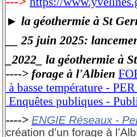
--->
https://www.yveline
► la géothermie à St Ge
__ 25 juin 2025: lancemen
_
2022_ la géothermie à 
----> forage à l'Albien
FOR
à basse température - PE
Enquêtes publiques - Public
---->
ENGIE Réseaux - Perm
création d’un forage à l’A