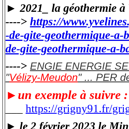
► 2021_ la géothermie à 
---->
https://www.yvelin
-de-gite-geothermique-a-
de-gite-geothermique-a-b
---->
ENGIE ENERGIE S
"
Vélizy-Meudon
" ... PER d
►un exemple à suivre : 
___
https://grigny91.fr/gr
►
le 2 février 2023
le Mini