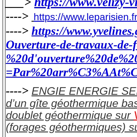
___>
https://www.velizy-
---->
https://www.leparisie
---->
https://www.yvelin
Ouverture-de-travaux-de-
%20d'ouverture%20de%2
=Par%20arr%C3%AAt%C3
---->
ENGIE ENERGIE S
d’un gîte géothermique ba
doublet géothermique sur
(forages géothermiques) su