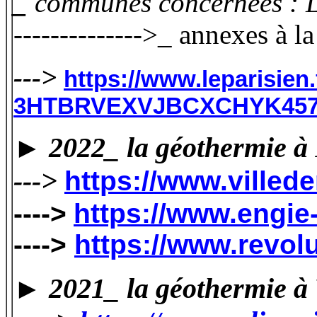
_
communes concernées : L
-------------->_ annexes à 
--->
https://www.leparisien
3HTBRVEXVJBCXCHYK457
► 2022_ la géothermie à 
--->
https://www.villeder
---->
https://www.engie
---->
https://www.revol
► 2021_ la géothermie à V