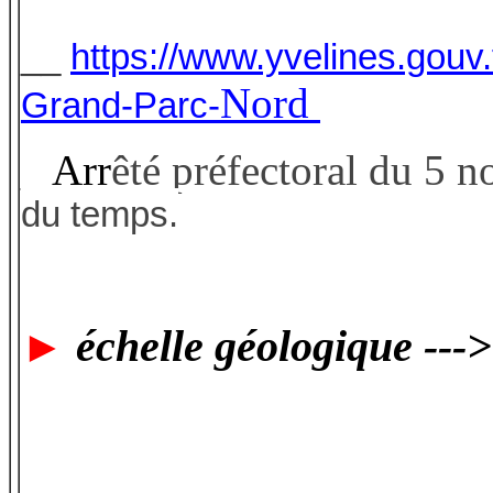
__
https://www.yvelines.gou
Nord
Grand-Parc-
_ Arr
êté préfectoral du 5 
du temps.
►
échelle géologique ---