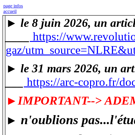
page infos
accueil
► le 8 juin 2026, un articl
____
https://www.revoluti
gaz/utm_source=NLRE&
► le 31 mars 2026, un art
___
https://arc-copro.fr/d
►IMPORTANT--> ADEME la
n'oublions pas...l'ét
►